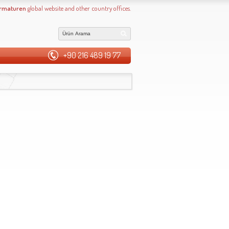
Armaturen
global website and other country offices.
+90 216 489 19 77