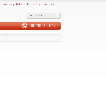
Armaturen
global website and other country offices.
+90 216 489 19 77