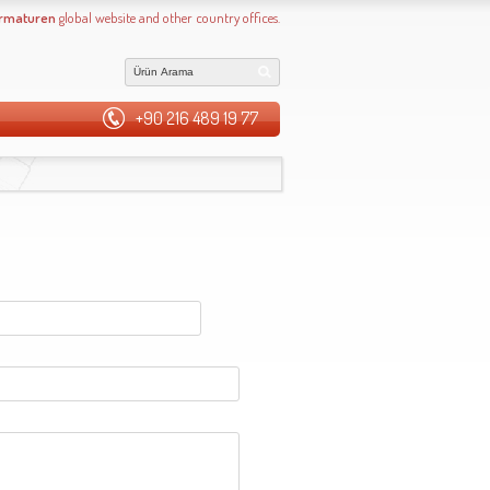
Armaturen
global website and other country offices.
+90 216 489 19 77