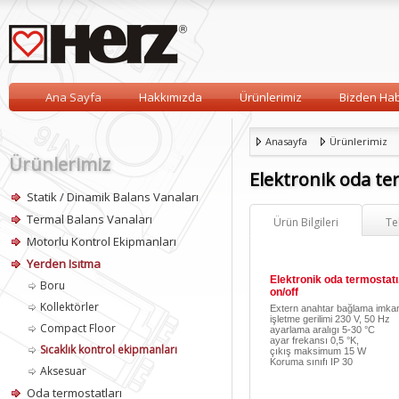
Ana Sayfa
Hakkımızda
Ürünlerimiz
Bizden Hab
Anasayfa
Ürünlerimiz
Ürünlerimiz
Elektronik oda ter
Statik / Dinamik Balans Vanaları
Termal Balans Vanaları
Ürün Bilgileri
Te
Motorlu Kontrol Ekipmanları
Yerden Isıtma
Elektronik oda termostatı
Boru
on/off
Kollektörler
Extern anahtar bağlama imkan
işletme gerilimi 230 V, 50 Hz
Compact Floor
ayarlama aralıgı 5-30 °C
ayar frekansı 0,5 °K,
Sıcaklık kontrol ekipmanları
çıkış maksimum 15 W
Koruma sınıfı IP 30
Aksesuar
Oda termostatları