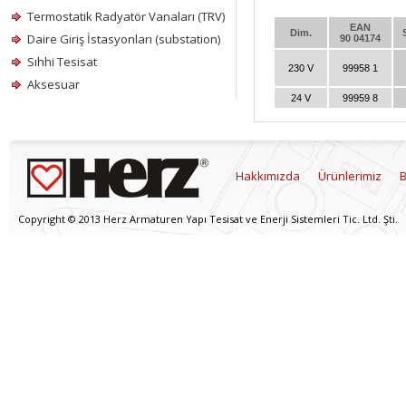
Termostatik Radyatör Vanaları (TRV)
EAN
Dim.
Daire Giriş İstasyonları (substation)
90 04174
Sıhhi Tesisat
230 V
99958 1
Aksesuar
24 V
99959 8
Hakkımızda
Ürünlerimiz
B
Copyright © 2013 Herz Armaturen Yapı Tesisat ve Enerji Sistemleri Tic. Ltd. Şti.